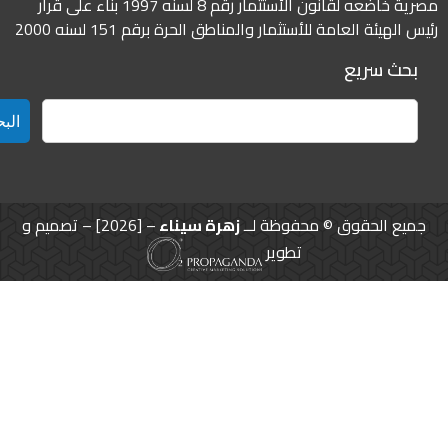
مصرية خاضعه لقانون الأستثمار رقم 8 لسنه 1997 بناء على قرار
 الهيئة العامة للأستثمار والمناطق الحرة برقم 151 لسنه 2000
بحث سريع
البحث
يع الحقوق © محفوظة لــ
زهرة سيناء
– [2026] – تصميم و
تطوير