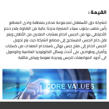
يمة :
ركة حق الأستغلال لمجموعة محاجر بمنطقة وادى المنطلع
 ملعب بجنوب سيناء المميزة بدرجة عالية من النقاوة يقدر حجم
حتياطى بها من الجبس الخام بعشرات الملايين من الأطنان ويتم
 خام الجبس المستخرج إلى مصانع الشركة حيث يتم تحويل
بس الخام إلى منتج جبس نهائى باستخدام المعدات من كسارات
ران وطواحين على أحدث وسائل التكنولوجيا العالمية والوصول
 أجود المواصفات للجبس وبدرجة نعومة وبياض فائقة